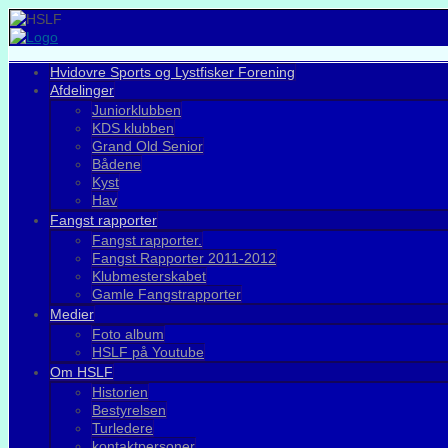
Hvidovre Sports og Lystfisker Forening
Afdelinger
Juniorklubben
KDS klubben
Grand Old Senior
Bådene
Kyst
Hav
Fangst rapporter
Fangst rapporter.
Fangst Rapporter 2011-2012
Klubmesterskabet
Gamle Fangstrapporter
Medier
Foto album
HSLF på Youtube
Om HSLF
Historien
Bestyrelsen
Turledere
kontaktpersoner