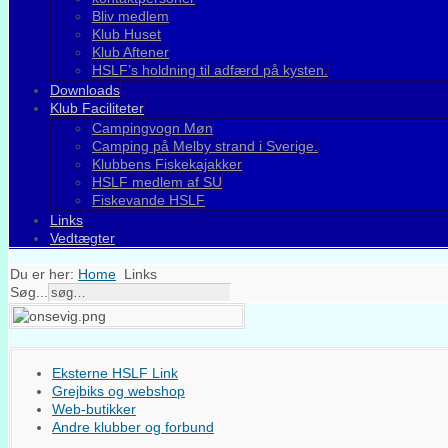
Bliv medlem
Klub Huset
Klub Aftener
HSLF’s holdning til adfærd på kysten.
Downloads
Klub Faciliteter
Campingvogn Møn
Camping på Melby strand i Sverige.
Klubbens Fiskekajakker
HSLF medlem af SU
Fiskevande HSLF
Links
Vedtægter
Du er her:
Home
Links
Søg...
Eksterne HSLF Link
Grejbiks og webshop
Web-butikker
Andre klubber og forbund