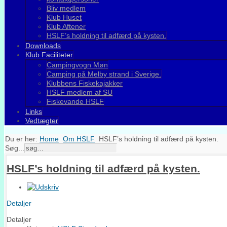
Bliv medlem
Klub Huset
Klub Aftener
HSLF’s holdning til adfærd på kysten.
Downloads
Klub Faciliteter
Campingvogn Møn
Camping på Melby strand i Sverige.
Klubbens Fiskekajakker
HSLF medlem af SU
Fiskevande HSLF
Links
Vedtægter
Du er her:
Home
Om HSLF
HSLF’s holdning til adfærd på kysten.
Søg...
HSLF’s holdning til adfærd på kysten.
Detaljer
Detaljer