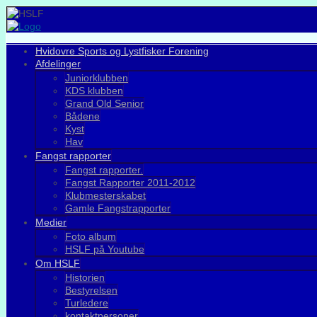
Hvidovre Sports og Lystfisker Forening
Afdelinger
Juniorklubben
KDS klubben
Grand Old Senior
Bådene
Kyst
Hav
Fangst rapporter
Fangst rapporter.
Fangst Rapporter 2011-2012
Klubmesterskabet
Gamle Fangstrapporter
Medier
Foto album
HSLF på Youtube
Om HSLF
Historien
Bestyrelsen
Turledere
kontaktpersoner