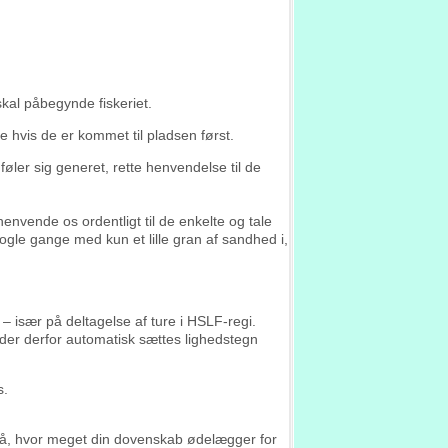
kal påbegynde fiskeriet.
e hvis de er kommet til pladsen først.
øler sig generet, rette henvendelse til de
vende os ordentligt til de enkelte og tale
gle gange med kun et lille gran af sandhed i,
 – især på deltagelse af ture i HSLF-regi.
 der derfor automatisk sættes lighedstegn
s.
 på, hvor meget din dovenskab ødelægger for