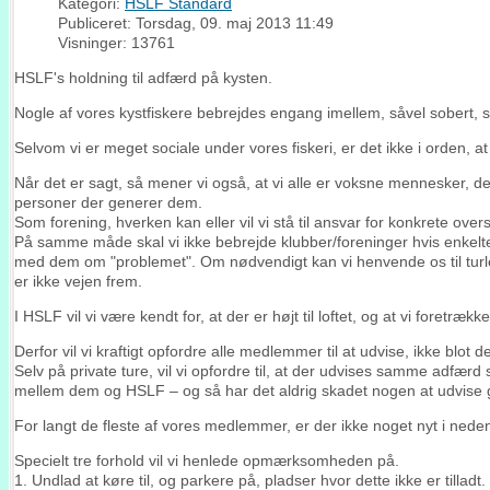
Kategori:
HSLF Standard
Publiceret: Torsdag, 09. maj 2013 11:49
Visninger: 13761
HSLF's holdning til adfærd på kysten.
Nogle af vores kystfiskere bebrejdes engang imellem, såvel sobert, 
Selvom vi er meget sociale under vores fiskeri, er det ikke i orden, a
Når det er sagt, så mener vi også, at vi alle er voksne mennesker, de
personer der generer dem.
Som forening, hverken kan eller vil vi stå til ansvar for konkrete overs
På samme måde skal vi ikke bebrejde klubber/foreninger hvis enkelte
med dem om "problemet". Om nødvendigt kan vi henvende os til turle
er ikke vejen frem.
I HSLF vil vi være kendt for, at der er højt til loftet, og at vi foretrække
Derfor vil vi kraftigt opfordre alle medlemmer til at udvise, ikke blo
Selv på private ture, vil vi opfordre til, at der udvises samme adfær
mellem dem og HSLF – og så har det aldrig skadet nogen at udvise g
For langt de fleste af vores medlemmer, er der ikke noget nyt i nede
Specielt tre forhold vil vi henlede opmærksomheden på.
1. Undlad at køre til, og parkere på, pladser hvor dette ikke er ti