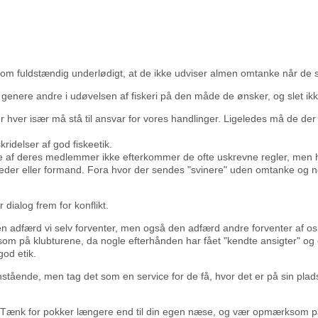
som fuldstændig underlødigt, at de ikke udviser almen omtanke når de s
t genere andre i udøvelsen af fiskeri på den måde de ønsker, og slet ikk
r hver især må stå til ansvar for vores handlinger. Ligeledes må de der f
kridelser af god fiskeetik.
 af deres medlemmer ikke efterkommer de ofte uskrevne regler, men hen
der eller formand. Fora hvor der sendes "svinere" uden omtanke og no
r dialog frem for konflikt.
t den adfærd vi selv forventer, men også den adfærd andre forventer af os
d som på klubturene, da nogle efterhånden har fået "kendte ansigter" og
od etik.
nstående, men tag det som en service for de få, hvor det er på sin plad
lladt. Tænk for pokker længere end til din egen næse, og vær opmærksom