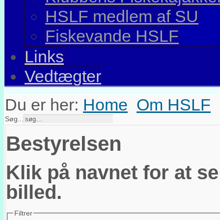
HSLF medlem af SU
Fiskevande HSLF
Links
Vedtægter
Du er her:
Home
Om HSLF
Søg...
Bestyrelsen
Klik på navnet for at s
billed.
Filtrer