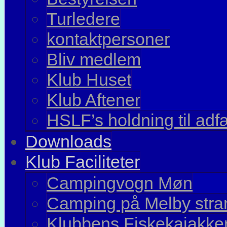
Turledere
kontaktpersoner
Bliv medlem
Klub Huset
Klub Aftener
HSLF’s holdning til adf
Downloads
Klub Faciliteter
Campingvogn Møn
Camping på Melby stran
Klubbens Fiskekajakke